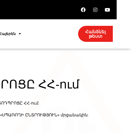
Հանձնել
Հայերեն
թեստ
ՐՈՑԸ ՀՀ-ում
ՈԴՊՐՈՑԸ ՀՀ-ում:
 «ՍՊԱՌՈՂԻ ԸՆՏՐՈՒԹՅՈՒՆ» մրցանակին: