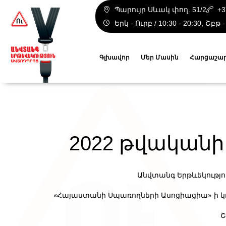
Պարույր Սևակ փող. 51/2
+3
Երկ - Ուրբ / 10:30 - 20:30, Շբթ -
Գլխավոր
Մեր Մասին
Հարցաշա
2022 թվականի
Անվտանգ Երթևեկությո
«Հայաստանի Սպառողների Ասոցիացիա»-ի կո
Շ