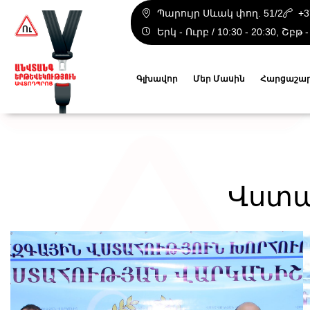
Պարույր Սևակ փող. 51/2
+3
Երկ - Ուրբ / 10:30 - 20:30, Շբթ -
Գլխավոր
Մեր Մասին
Հարցաշա
Վստա